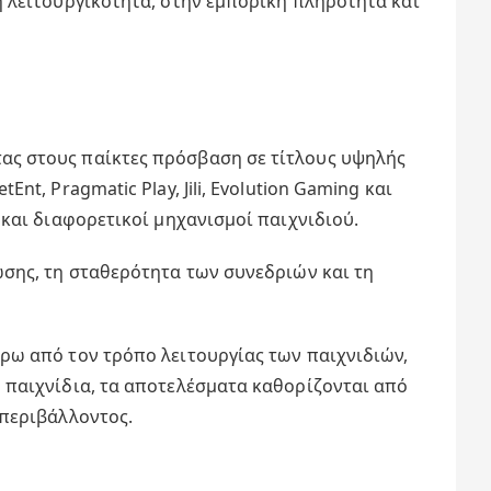
η λειτουργικότητα, στην εμπορική πληρότητα και
ας στους παίκτες πρόσβαση σε τίτλους υψηλής
t, Pragmatic Play, Jili, Evolution Gaming και
 και διαφορετικοί μηχανισμοί παιχνιδιού.
ωσης, τη σταθερότητα των συνεδριών και τη
ρω από τον τρόπο λειτουργίας των παιχνιδιών,
 παιχνίδια, τα αποτελέσματα καθορίζονται από
 περιβάλλοντος.