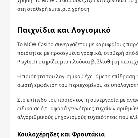
χρήση. Το MCW Casino συνεχίζει να εξελίσσει τα
στη σταθερή εμπειρία χρήστη.
Παιχνίδια και Λογισμικό
Το MCW Casino συνεργάζεται με κορυφαίους παρό
ποιότητας με προσεγμένα γραφικά, σταθερή απόδοση
Playtech στηρίζει μια πλούσια βιβλιοθήκη περιεχ
Η ποιότητα του λογισμικού έχει άμεση επίδραση 
σωστή εμφάνιση του περιεχομένου σε υπολογιστή
Στο επίπεδο του προϊόντος, η συνεργασία με ανα
ειδικά σε ό,τι αφορά γεννήτριες τυχαίων αριθμώ
αλγοριθμικούς μηχανισμούς τυχαιότητας που ελέγ
Κουλοχέρηδες και Φρουτάκια