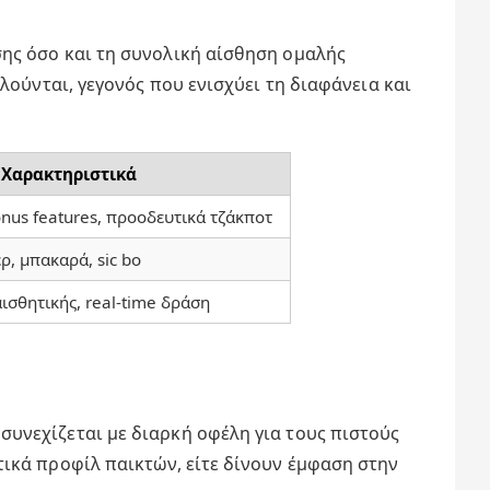
σης όσο και τη συνολική αίσθηση ομαλής
ελούνται, γεγονός που ενισχύει τη διαφάνεια και
 Χαρακτηριστικά
nus features, προοδευτικά τζάκποτ
ρ, μπακαρά, sic bo
ισθητικής, real-time δράση
συνεχίζεται με διαρκή οφέλη για τους πιστούς
τικά προφίλ παικτών, είτε δίνουν έμφαση στην