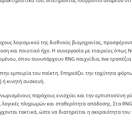
 χαρακτηριστικά του, διατηρώντας ισορροπία ανάμεσα στ
χους λογισμικού της διεθνούς βιομηχανίας, προσφέροντ
 και ποιοτικό ήχο. Η συνεργασία με εταιρείες όπως NetEn
ομένου, όπου συνυπάρχουν RNG παιχνίδια, live τραπέζια
στην εμπειρία του παίκτη. Επηρεάζει την ταχύτητα φόρτ
 ή κινητή συσκευή.
γνωρισμένους παρόχους ενισχύει και την εμπιστοσύνη γύ
ν, λογικές πληρωμών και σταθερότητα απόδοσης. Στα RNG
χονται τακτικά, ώστε να διατηρείται η ακεραιότητα του