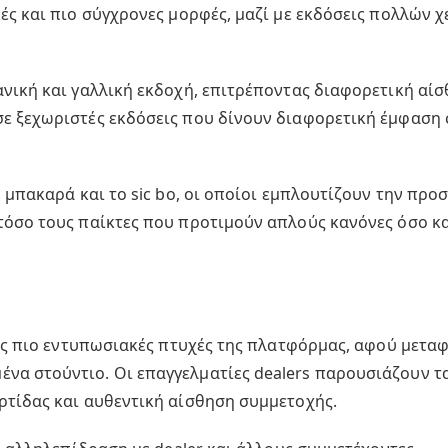
κές και πιο σύγχρονες μορφές, μαζί με εκδόσεις πολλών 
ανική και γαλλική εκδοχή, επιτρέποντας διαφορετική αί
σε ξεχωριστές εκδόσεις που δίνουν διαφορετική έμφαση
ο μπακαρά και το sic bo, οι οποίοι εμπλουτίζουν την πρ
 τόσο τους παίκτες που προτιμούν απλούς κανόνες όσο κ
 τις πιο εντυπωσιακές πτυχές της πλατφόρμας, αφού μετα
α στούντιο. Οι επαγγελματίες dealers παρουσιάζουν τα
ρτίδας και αυθεντική αίσθηση συμμετοχής.