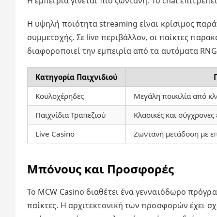
Η εμπειρία γίνεται πιο ζωντανή. Το chat επιτρέπ
Η υψηλή ποιότητα streaming είναι κρίσιμος παρά
συμμετοχής. Σε live περιβάλλον, οι παίκτες παρακ
διαφοροποιεί την εμπειρία από τα αυτόματα RNG
Κατηγορία Παιχνιδιού
Κουλοχέρηδες
Μεγάλη ποικιλία από κλα
Παιχνίδια Τραπεζιού
Κλασικές και σύγχρονες
Live Casino
Ζωντανή μετάδοση με επ
Μπόνους και Προσφορές
Το MCW Casino διαθέτει ένα γενναιόδωρο πρόγραμ
παίκτες. Η αρχιτεκτονική των προσφορών έχει σχ