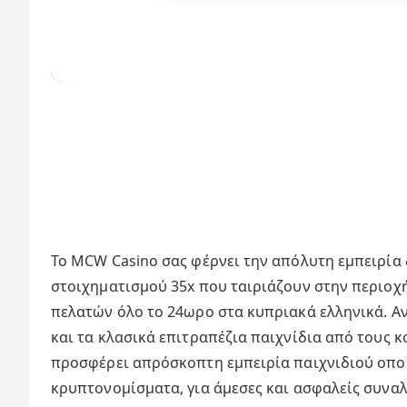
Το MCW Casino σας φέρνει την απόλυτη εμπειρία
στοιχηματισμού 35x που ταιριάζουν στην περιοχ
πελατών όλο το 24ωρο στα κυπριακά ελληνικά. Αν
και τα κλασικά επιτραπέζια παιχνίδια από τους κ
προσφέρει απρόσκοπτη εμπειρία παιχνιδιού οπου
κρυπτονομίσματα, για άμεσες και ασφαλείς συναλ