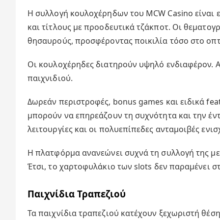
Η συλλογή κουλοχέρηδων του MCW Casino είναι εν
και τίτλους με προοδευτικά τζάκποτ. Οι θεματο
θησαυρούς, προσφέροντας ποικιλία τόσο στο οπτ
Οι κουλοχέρηδες διατηρούν υψηλό ενδιαφέρον. Α
παιχνιδιού.
Δωρεάν περιστροφές, bonus games και ειδικά fea
μπορούν να επηρεάζουν τη συχνότητα και την έντα
λειτουργίες και οι πολυεπίπεδες ανταμοιβές ενι
Η πλατφόρμα ανανεώνει συχνά τη συλλογή της με 
Έτσι, το χαρτοφυλάκιο των slots δεν παραμένει σ
Παιχνίδια Τραπεζιού
Τα παιχνίδια τραπεζιού κατέχουν ξεχωριστή θέσ