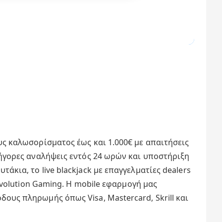
ς καλωσορίσματος έως και 1.000€ με απαιτήσεις
ήγορες αναλήψεις εντός 24 ωρών και υποστήριξη
ια, το live blackjack με επαγγελματίες dealers
Evolution Gaming. Η mobile εφαρμογή μας
υς πληρωμής όπως Visa, Mastercard, Skrill και